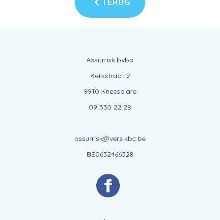
TERUG
Assurrisk bvba
Kerkstraat 2
9910 Knesselare
09 330 22 28
assurrisk@verz.kbc.be
BE0632466328