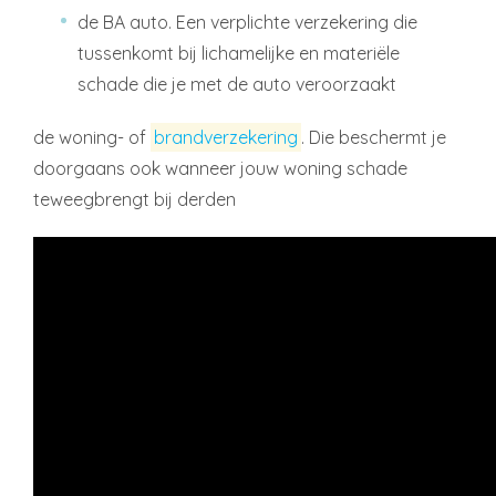
de BA auto. Een verplichte verzekering die
tussenkomt bij lichamelijke en materiële
schade die je met de auto veroorzaakt
de woning- of
brandverzekering
. Die beschermt je
doorgaans ook wanneer jouw woning schade
teweegbrengt bij derden